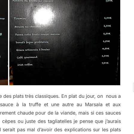
e des plats très classiques. En plat du jour, on nous a
auce à la truffe et une autre au Marsala et aux
èrement chaude pour de la viande, mais si ces sauces
 cèpes ou juste des tagliatelles je pense que j’aurais
 serait pas mal d’avoir des explications sur les plats