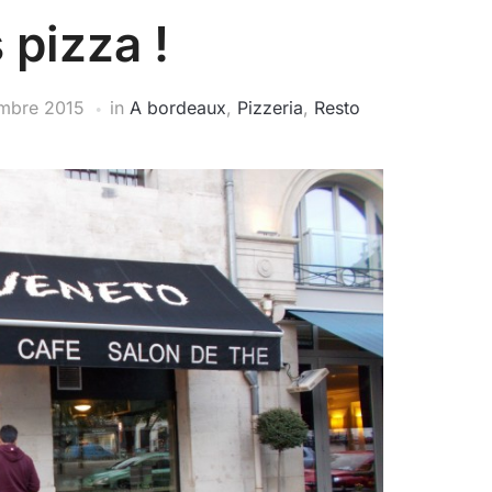
 pizza !
mbre 2015
in
A bordeaux
,
Pizzeria
,
Resto