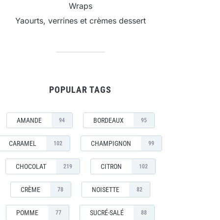
Wraps
Yaourts, verrines et crèmes dessert
POPULAR TAGS
AMANDE
BORDEAUX
94
95
CARAMEL
CHAMPIGNON
102
99
CHOCOLAT
CITRON
219
102
CRÈME
NOISETTE
78
82
POMME
SUCRÉ-SALÉ
77
88