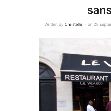
sans
Written by
Christelle
on
28 septe