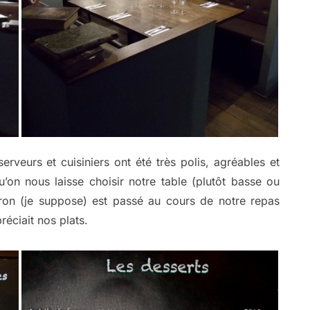
rveurs et cuisiniers ont été très polis, agréables et
u’on nous laisse choisir notre table (plutôt basse ou
tron (je suppose) est passé au cours de notre repas
réciait nos plats.