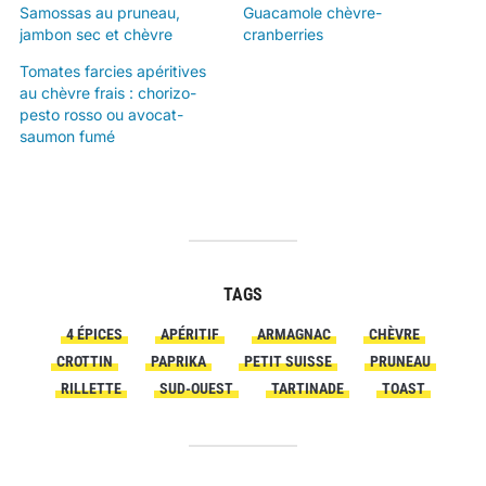
Samossas au pruneau,
Guacamole chèvre-
jambon sec et chèvre
cranberries
Tomates farcies apéritives
au chèvre frais : chorizo-
pesto rosso ou avocat-
saumon fumé
TAGS
4 ÉPICES
APÉRITIF
ARMAGNAC
CHÈVRE
CROTTIN
PAPRIKA
PETIT SUISSE
PRUNEAU
RILLETTE
SUD-OUEST
TARTINADE
TOAST