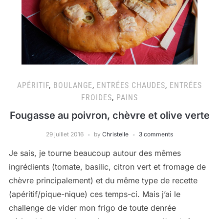
APÉRITIF
,
BOULANGE
,
ENTRÉES CHAUDES
,
ENTRÉES
FROIDES
,
PAINS
Fougasse au poivron, chèvre et olive verte
29 juillet 2016
by
Christelle
3 comments
Je sais, je tourne beaucoup autour des mêmes
ingrédients (tomate, basilic, citron vert et fromage de
chèvre principalement) et du même type de recette
(apéritif/pique-nique) ces temps-ci. Mais j’ai le
challenge de vider mon frigo de toute denrée