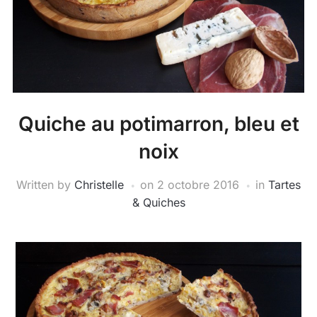
Quiche au potimarron, bleu et
noix
Written by
Christelle
on
2 octobre 2016
in
Tartes
& Quiches