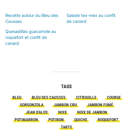
Recette autour du Bleu des
Salade tex-mex au confit
Causses
de canard
Quesadillas guacamole au
roquefort et confit de
canard
TAGS
BLEU
BLEU DES CAUSSES
CITROUILLE
COURGE
GORGONZOLA
JAMBON CRU
JAMBON FUMÉ
JEAN D'ALOS
NOIX
NOIX DE JAMBON
POTIMARRON
POTIRON
QUICHE
ROQUEFORT
TARTE