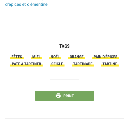
d’épices et clémentine
TAGS
FÊTES
MIEL
NOËL
ORANGE
PAIN D'ÉPICES
PÂTE À TARTINER
SEIGLE
TARTINADE
TARTINE
PRINT