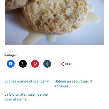
Partager :
Plus
Scones orange et cranberry
Gâteau au yaourt aux 3
agrumes
La Diplomate : salon de thé
cosy et intime