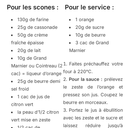
Pour les scones :
Pour le service :
130g de farine
1 orange
25g de cassonade
20g de sucre
50g de crème
10g de beurre
fraîche épaisse
3 cac de Grand
20g de lait
Marnier
10g de Grand
Faites préchauffez votre
Marnier ou Cointreau (2
four à 220°C.
cac) = liqueur d’orange
Pour la sauce :
prélevez
25g de beurre demi
le zeste de l’orange et
sel froid
pressez son jus. Coupez le
1 cac de jus de
beurre en morceaux.
citron vert
Portez le jus à ébullition
la peau d’1/2 citron
avec les zeste et le sucre et
vert mise en zeste
laissez réduire jusqu’à
1/2 cac de