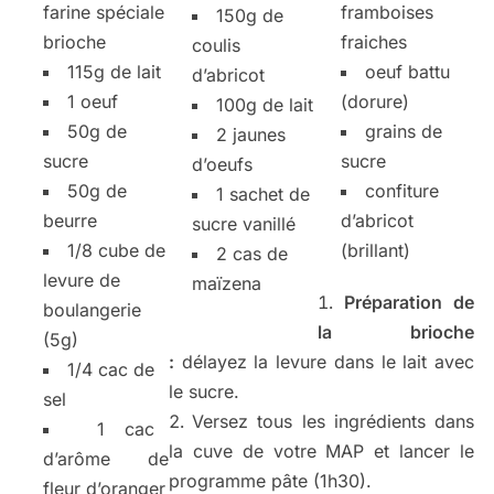
farine spéciale
framboises
150g de
brioche
fraiches
coulis
115g de lait
oeuf battu
d’abricot
1 oeuf
(dorure)
100g de lait
50g de
grains de
2 jaunes
sucre
sucre
d’oeufs
50g de
confiture
1 sachet de
beurre
d’abricot
sucre vanillé
1/8 cube de
(brillant)
2 cas de
levure de
maïzena
Préparation de
boulangerie
la brioche
(5g)
:
délayez la levure dans le lait avec
1/4 cac de
le sucre.
sel
Versez tous les ingrédients dans
1 cac
la cuve de votre MAP et lancer le
d’arôme de
programme pâte (1h30).
fleur d’oranger