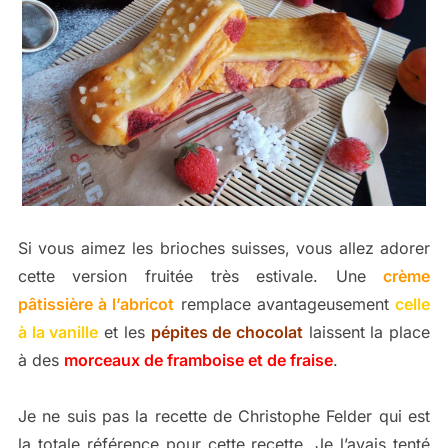
Si vous aimez les brioches suisses, vous allez adorer
cette version fruitée très estivale. Une
crème
pâtissière à l’abricot
remplace avantageusement
celle
à la vanille
et les
pépites de chocolat
laissent la place
à des
morceaux de framboise et de fraise
.
Je ne suis pas la recette de Christophe Felder qui est
la totale référence pour cette recette. Je l’avais tenté