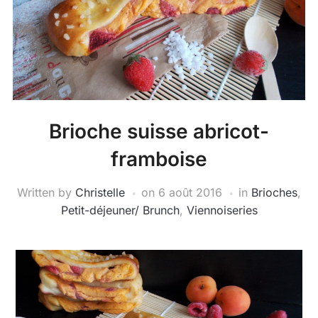
Brioche suisse abricot-
framboise
Written by
Christelle
on
6 août 2016
in
Brioches
,
Petit-déjeuner/ Brunch
,
Viennoiseries