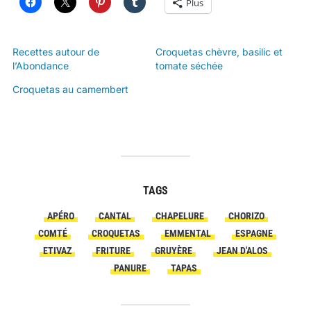
Plus
Recettes autour de
Croquetas chèvre, basilic et
l’Abondance
tomate séchée
Croquetas au camembert
TAGS
APÉRO
CANTAL
CHAPELURE
CHORIZO
COMTÉ
CROQUETAS
EMMENTAL
ESPAGNE
ETIVAZ
FRITURE
GRUYÈRE
JEAN D'ALOS
PANURE
TAPAS