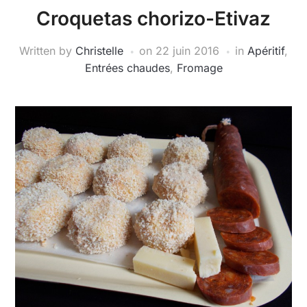
Croquetas chorizo-Etivaz
Written by
Christelle
on
22 juin 2016
in
Apéritif
,
Entrées chaudes
,
Fromage