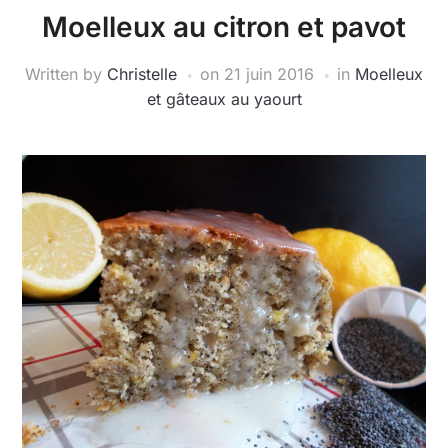
Moelleux au citron et pavot
Written by
Christelle
on
21 juin 2016
in
Moelleux
et gâteaux au yaourt