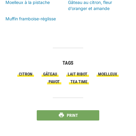
Moelleux à la pistache
Gâteau au citron, fleur
d’oranger et amande
Muffin framboise-réglisse
TAGS
CITRON
GÂTEAU
LAIT RIBOT
MOELLEUX
PAVOT
TEA TIME
PRINT