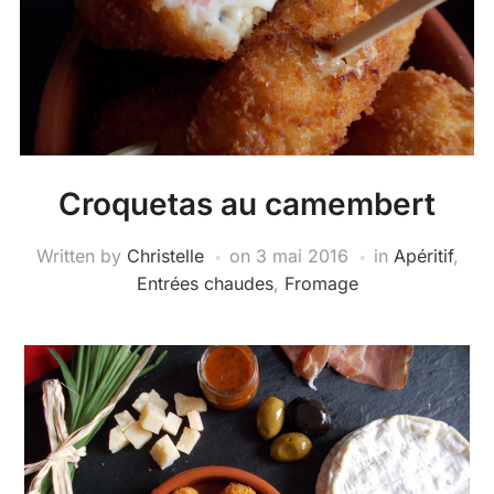
Croquetas au camembert
Written by
Christelle
on
3 mai 2016
in
Apéritif
,
Entrées chaudes
,
Fromage