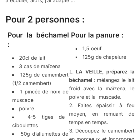
à écouler, alors, j’ai adapté …
Pour 2 personnes :
Pour la béchamel
Pour la panure :
:
1,5 oeuf
125g de chapelure
20cl de lait
3 cas de maïzena
LA VEILLE
, préparez la
125g de camembert
béchamel :
mélangez le lait
(1/2 camembert)
froid avec la maïzena, le
1 pincée de noix de
poivre et la muscade.
muscade
Faites épaissir à feu
poivre
moyen, en remuant de
4-5 tiges de
temps en temps.
ciboulettes
Découpez le camembert
50g d’allumettes de
en morceaux et incorporez