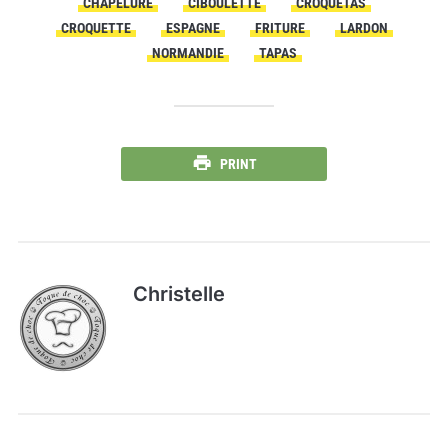
CHAPELURE
CIBOULETTE
CROQUETAS
CROQUETTE
ESPAGNE
FRITURE
LARDON
NORMANDIE
TAPAS
PRINT
Christelle