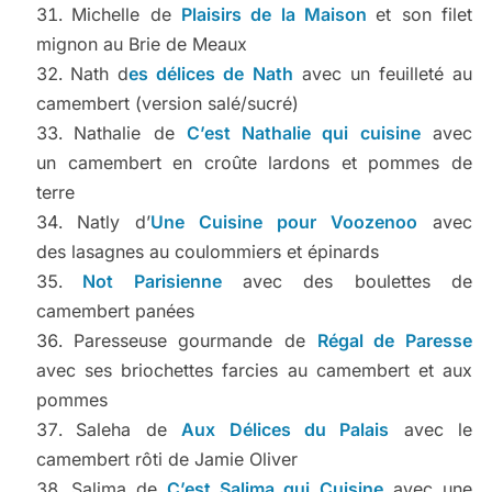
Michelle de
Plaisirs de la Maison
et son filet
mignon au Brie de Meaux
Nath d
es délices de Nath
avec un feuilleté au
camembert (version salé/sucré)
Nathalie de
C’est Nathalie qui cuisine
avec
un camembert en croûte lardons et pommes de
terre
Natly d’
Une Cuisine pour Voozenoo
avec
des lasagnes au coulommiers et épinards
Not Parisienne
avec des boulettes de
camembert panées
Paresseuse gourmande de
Régal de Paresse
avec ses briochettes farcies au camembert et aux
pommes
Saleha de
Aux Délices du Palais
avec le
camembert rôti de Jamie Oliver
Salima de
C’est Salima qui Cuisine
avec une