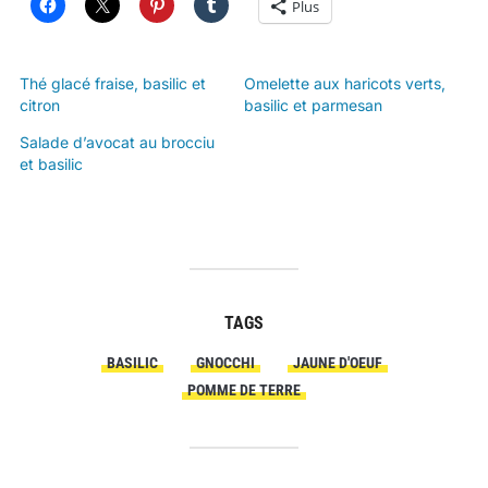
Plus
Thé glacé fraise, basilic et
Omelette aux haricots verts,
citron
basilic et parmesan
Salade d’avocat au brocciu
et basilic
TAGS
BASILIC
GNOCCHI
JAUNE D'OEUF
POMME DE TERRE