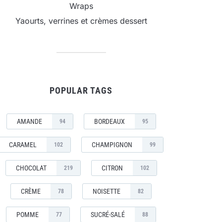
Wraps
Yaourts, verrines et crèmes dessert
POPULAR TAGS
AMANDE
BORDEAUX
94
95
CARAMEL
CHAMPIGNON
102
99
CHOCOLAT
CITRON
219
102
CRÈME
NOISETTE
78
82
POMME
SUCRÉ-SALÉ
77
88