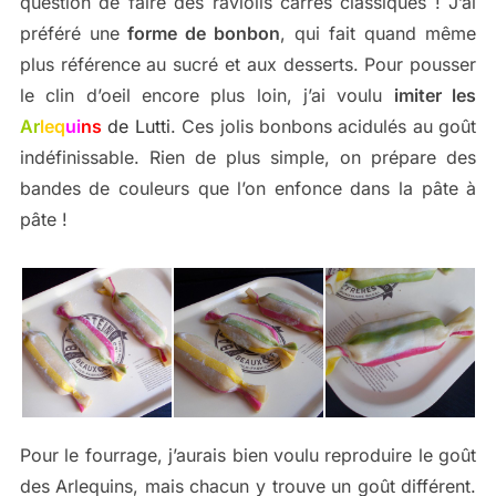
question de faire des raviolis carrés classiques ! J’ai
préféré une
forme de bonbon
, qui fait quand même
plus référence au sucré et aux desserts. Pour pousser
le clin d’oeil encore plus loin, j’ai voulu
imiter les
Ar
leq
u
i
ns
de Lutti
. Ces jolis bonbons acidulés au goût
indéfinissable. Rien de plus simple, on prépare des
bandes de couleurs que l’on enfonce dans la pâte à
pâte !
Pour le fourrage, j’aurais bien voulu reproduire le goût
des Arlequins, mais chacun y trouve un goût différent.