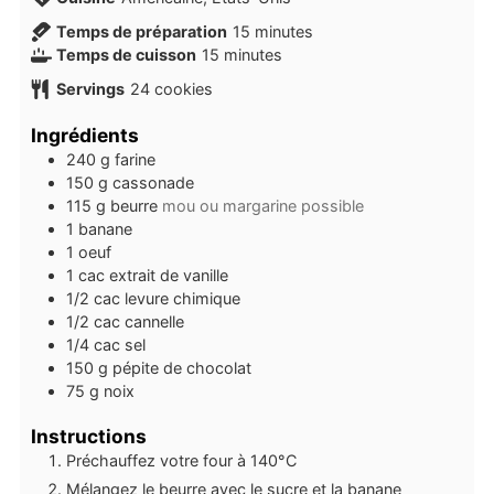
minutes
Temps de préparation
15
minutes
minutes
Temps de cuisson
15
minutes
Servings
24
cookies
Ingrédients
240
g
farine
150
g
cassonade
115
g
beurre
mou ou margarine possible
1
banane
1
oeuf
1
cac
extrait de vanille
1/2
cac
levure chimique
1/2
cac
cannelle
1/4
cac
sel
150
g
pépite de chocolat
75
g
noix
Instructions
Préchauffez votre four à 140°C
Mélangez le beurre avec le sucre et la banane