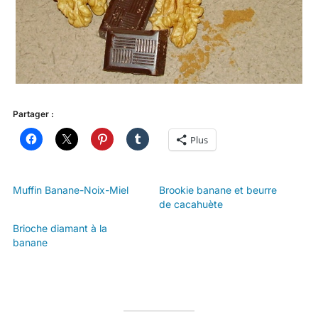
Partager :
Plus
Muffin Banane-Noix-Miel
Brookie banane et beurre
de cacahuète
Brioche diamant à la
banane