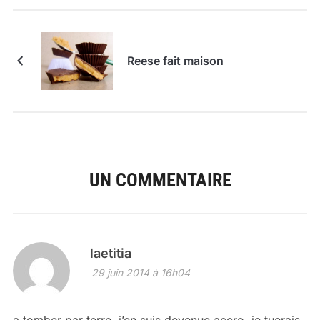
Reese fait maison
UN COMMENTAIRE
laetitia
29 juin 2014 à 16h04
a tomber par terre, j’en suis devenue accro, je tuerais