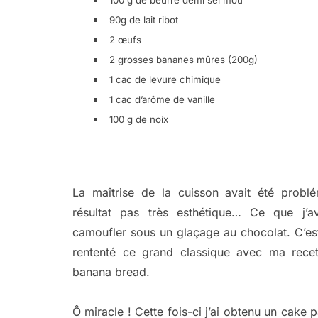
90g de lait ribot
2 œufs
2 grosses bananes mûres (200g)
1 cac de levure chimique
1 cac d’arôme de vanille
100 g de noix
La maîtrise de la cuisson avait été problé
résultat pas très esthétique… Ce que j’a
camoufler sous un glaçage au chocolat. C’est
rententé ce grand classique avec ma recet
banana bread.
Ô miracle ! Cette fois-ci j’ai obtenu un cake p