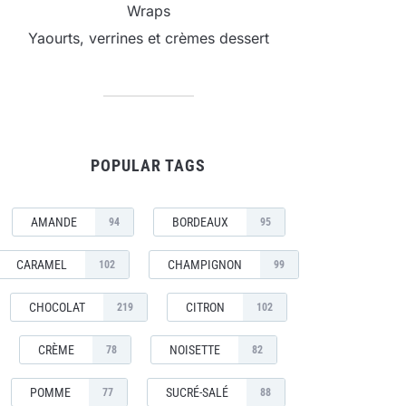
Wraps
Yaourts, verrines et crèmes dessert
POPULAR TAGS
AMANDE
BORDEAUX
94
95
CARAMEL
CHAMPIGNON
102
99
CHOCOLAT
CITRON
219
102
CRÈME
NOISETTE
78
82
POMME
SUCRÉ-SALÉ
77
88