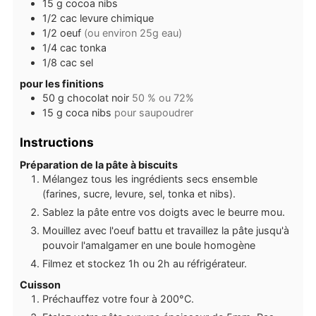
15
g
cocoa nibs
1/2
cac
levure chimique
1/2
oeuf
(ou environ 25g eau)
1/4
cac
tonka
1/8
cac
sel
pour les finitions
50
g
chocolat noir
50 % ou 72%
15
g
coca nibs
pour saupoudrer
Instructions
Préparation de la pâte à biscuits
Mélangez tous les ingrédients secs ensemble
(farines, sucre, levure, sel, tonka et nibs).
Sablez la pâte entre vos doigts avec le beurre mou.
Mouillez avec l'oeuf battu et travaillez la pâte jusqu'à
pouvoir l'amalgamer en une boule homogène
Filmez et stockez 1h ou 2h au réfrigérateur.
Cuisson
Préchauffez votre four à 200°C.