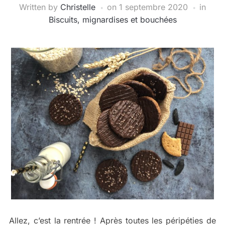
Written by
Christelle
on
1 septembre 2020
in
Biscuits, mignardises et bouchées
Allez, c’est la rentrée ! Après toutes les péripéties de