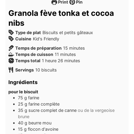
Print
Pin
Granola fève tonka et cocoa
nibs
Type de plat
Biscuits et petits gâteaux
Cuisine
Kid's Friendly
minutes
Temps de préparation
15
minutes
minutes
Temps de cuisson
11
minutes
heure
minutes
Temps total
1
heure
26
minutes
Servings
10
biscuits
Ingrédients
pour le biscuit
75
g
farine
25
g
farine complète
35
g
sucre complet de canne
ou de la vergeoise
brune
40
g
beurre mou
15
g
flocon d'avoine