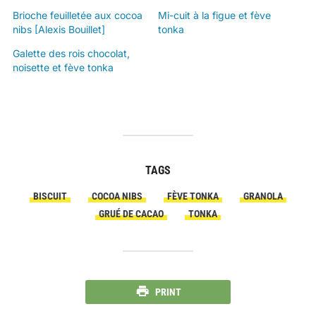
Brioche feuilletée aux cocoa
Mi-cuit à la figue et fève
nibs [Alexis Bouillet]
tonka
Galette des rois chocolat,
noisette et fève tonka
TAGS
BISCUIT
COCOA NIBS
FÈVE TONKA
GRANOLA
GRUÉ DE CACAO
TONKA
PRINT