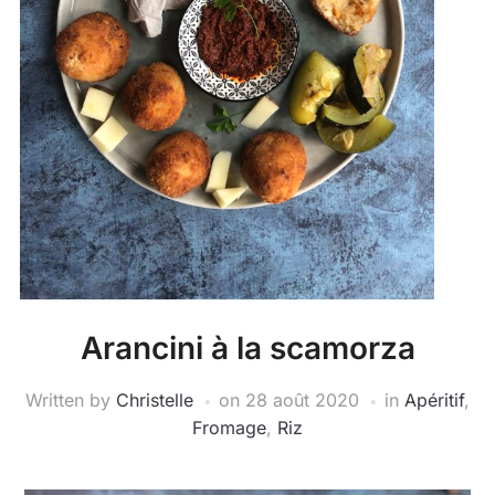
Arancini à la scamorza
Written by
Christelle
on
28 août 2020
in
Apéritif
,
Fromage
,
Riz