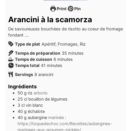
Print
Pin
Arancini à la scamorza
De savoureuses bouchées de risotto au coeur de fromage
fondant ....
Type de plat
Apéritif, Fromages, Riz
minutes
Temps de préparation
35
minutes
minutes
Temps de cuisson
6
minutes
minutes
Temps total
41
minutes
Servings
8
arancini
Ingrédients
50
g
riz
arborio
25
cl
bouillon de légumes
3
cl
vin blanc
40
g
échalote
40
g
aubergine
marinée :
https://toquedechoc.com/Recettes/aubergines-
marinees-aux-argumes-pickles/