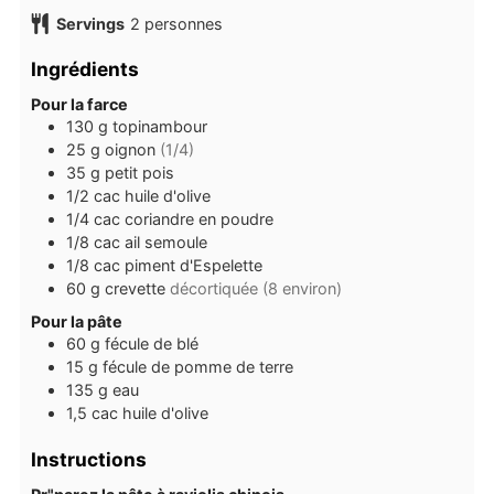
Servings
2
personnes
Ingrédients
Pour la farce
130
g
topinambour
25
g
oignon
(1/4)
35
g
petit pois
1/2
cac
huile d'olive
1/4
cac
coriandre en poudre
1/8
cac
ail semoule
1/8
cac
piment d'Espelette
60
g
crevette
décortiquée (8 environ)
Pour la pâte
60
g
fécule de blé
15
g
fécule de pomme de terre
135
g
eau
1,5
cac
huile d'olive
Instructions