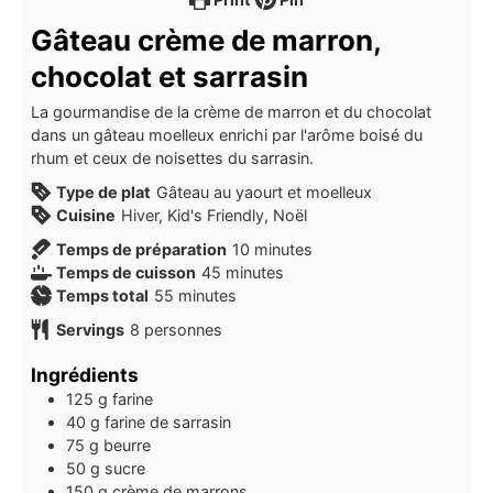
Gâteau crème de marron,
chocolat et sarrasin
La gourmandise de la crème de marron et du chocolat
dans un gâteau moelleux enrichi par l'arôme boisé du
rhum et ceux de noisettes du sarrasin.
Type de plat
Gâteau au yaourt et moelleux
Cuisine
Hiver, Kid's Friendly, Noël
minutes
Temps de préparation
10
minutes
minutes
Temps de cuisson
45
minutes
minutes
Temps total
55
minutes
Servings
8
personnes
Ingrédients
125
g
farine
40
g
farine de sarrasin
75
g
beurre
50
g
sucre
150
g
crème de marrons