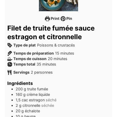
Print
Pin
Filet de truite fumée sauce
estragon et citronnelle
Type de plat
Poissons & crustacés
minutes
Temps de préparation
15
minutes
minutes
Temps de cuisson
20
minutes
minutes
Temps total
35
minutes
Servings
2
personnes
Ingrédients
200
g
truite fumée
160
g
crème liquide
1,5
cac
estragon
séché
2
g
citronnelle
séchée
20
g
échalote
10
g
beurre