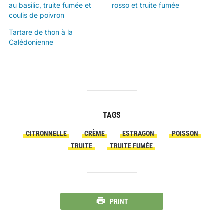
au basilic, truite fumée et
rosso et truite fumée
coulis de poivron
Tartare de thon à la
Calédonienne
TAGS
CITRONNELLE
CRÈME
ESTRAGON
POISSON
TRUITE
TRUITE FUMÉE
PRINT