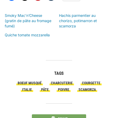
Smoky Mac’n’Cheese
Hachis parmentier au
(gratin de pâte au fromage
chorizo, potimarron et
fumé)
scamorza
Quiche tomate mozzarella
TAGS
BOEUF MUSQUÉ
CHARCUTERIE
COURGETTE
ITALIE
PÂTE
POIVRE
SCAMORZA