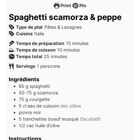
Print
Pin
Spaghetti scamorza & peppe
Type de plat
Pâtes & Lasagnes
Cuisine
Italie
minutes
Temps de préparation
15
minutes
minutes
Temps de cuisson
10
minutes
minutes
Temps total
25
minutes
Servings
1
personne
Ingrédients
80
g
spaghetti
50-75
g
scamorza
75
g
courgette
5
cl
eau de cuisson
des pâtes
poivre noir
5
tranchettes
boeuf musqué
(facultatif)
1/2
cac
huile d'olive
Instructions