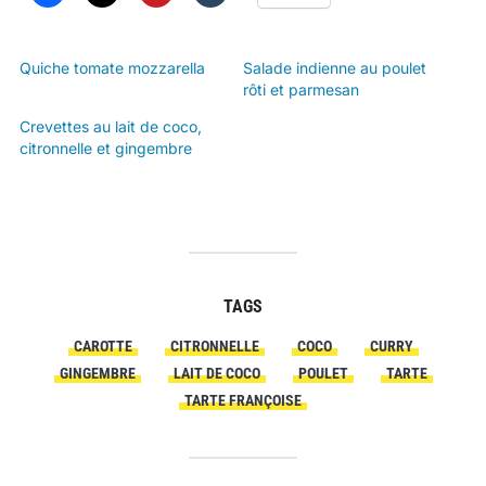
Quiche tomate mozzarella
Salade indienne au poulet
rôti et parmesan
Crevettes au lait de coco,
citronnelle et gingembre
TAGS
CAROTTE
CITRONNELLE
COCO
CURRY
GINGEMBRE
LAIT DE COCO
POULET
TARTE
TARTE FRANÇOISE