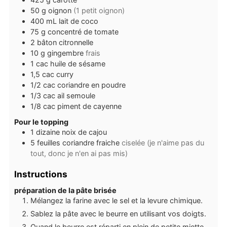
50
g
oignon
(1 petit oignon)
400
mL
lait de coco
75
g
concentré de tomate
2
bâton
citronnelle
10
g
gingembre
frais
1
cac
huile de sésame
1,5
cac
curry
1/2
cac
coriandre en poudre
1/3
cac
ail semoule
1/8
cac
piment de cayenne
Pour le topping
1
dizaine
noix de cajou
5
feuilles
coriandre fraiche
ciselée (je n'aime pas du
tout, donc je n'en ai pas mis)
Instructions
préparation de la pâte brisée
Mélangez la farine avec le sel et la levure chimique.
Sablez la pâte avec le beurre en utilisant vos doigts.
Quand le beurre est réparti en plein de petite miette