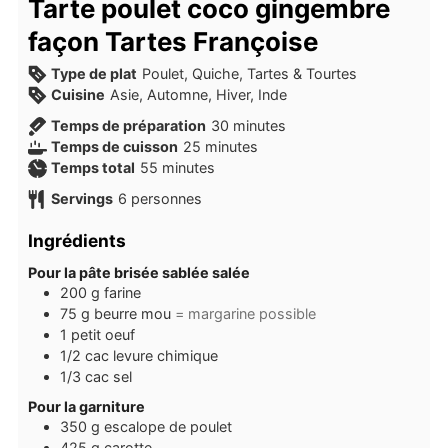
Tarte poulet coco gingembre
façon Tartes Françoise
Type de plat
Poulet, Quiche, Tartes & Tourtes
Cuisine
Asie, Automne, Hiver, Inde
minutes
Temps de préparation
30
minutes
minutes
Temps de cuisson
25
minutes
minutes
Temps total
55
minutes
Servings
6
personnes
Ingrédients
Pour la pâte brisée sablée salée
200
g
farine
75
g
beurre mou
= margarine possible
1
petit
oeuf
1/2
cac
levure chimique
1/3
cac
sel
Pour la garniture
350
g
escalope de poulet
425
g
carotte