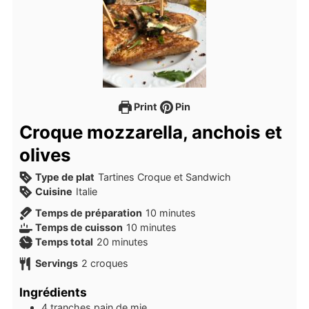
Print
Pin
Croque mozzarella, anchois et
olives
Type de plat
Tartines Croque et Sandwich
Cuisine
Italie
minutes
Temps de préparation
10
minutes
minutes
Temps de cuisson
10
minutes
minutes
Temps total
20
minutes
Servings
2
croques
Ingrédients
4
tranches
pain de mie