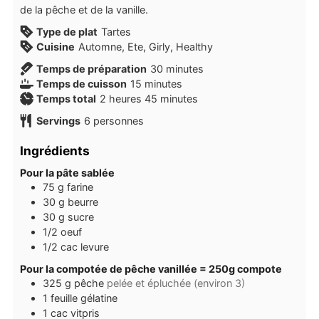
de la pêche et de la vanille.
Type de plat
Tartes
Cuisine
Automne, Ete, Girly, Healthy
minutes
Temps de préparation
30
minutes
minutes
Temps de cuisson
15
minutes
heures
minutes
Temps total
2
heures
45
minutes
Servings
6
personnes
Ingrédients
Pour la pâte sablée
75
g
farine
30
g
beurre
30
g
sucre
1/2
oeuf
1/2
cac
levure
Pour la compotée de pêche vanillée = 250g compote
325
g
pêche
pelée et épluchée (environ 3)
1
feuille
gélatine
1
cac
vitpris