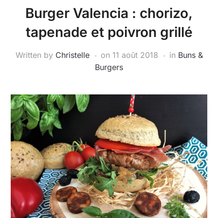
Burger Valencia : chorizo,
tapenade et poivron grillé
Written by
Christelle
on
11 août 2018
in
Buns &
Burgers