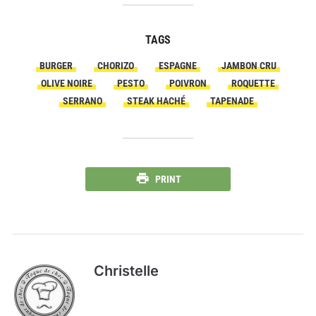
TAGS
BURGER
CHORIZO
ESPAGNE
JAMBON CRU
OLIVE NOIRE
PESTO
POIVRON
ROQUETTE
SERRANO
STEAK HACHÉ
TAPENADE
PRINT
Christelle