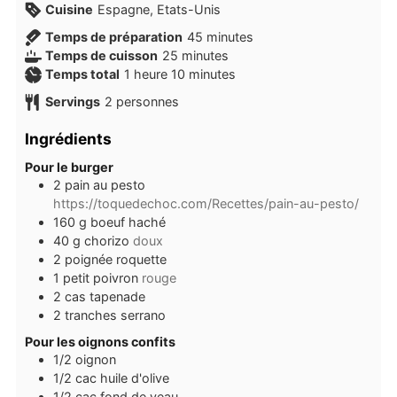
Cuisine
Espagne, Etats-Unis
minutes
Temps de préparation
45
minutes
minutes
Temps de cuisson
25
minutes
heure
minutes
Temps total
1
heure
10
minutes
Servings
2
personnes
Ingrédients
Pour le burger
2
pain au pesto
https://toquedechoc.com/Recettes/pain-au-pesto/
160
g
boeuf haché
40
g
chorizo
doux
2
poignée
roquette
1
petit
poivron
rouge
2
cas
tapenade
2
tranches
serrano
Pour les oignons confits
1/2
oignon
1/2
cac
huile d'olive
1/2
cac
fond de veau