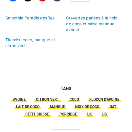
Smoothie Paradis des îles
Crevettes panées à la noix
de coco et salsa mangue-
avocat
Tiramisu coco, mangue et
citron vert
TAGS
AVOINE
CITRON VERT
COCO
FLOCON D'AVOINE
LAIT DE COCO
MANGUE
NOIX DE COCO
OAT
PETIT SUISSE
PORRIDGE
UK
US