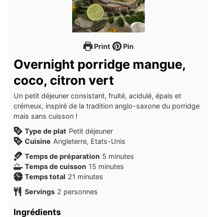
Print
Pin
Overnight porridge mangue,
coco, citron vert
Un petit déjeuner consistant, fruité, acidulé, épais et
crémeux, inspiré de la tradition anglo-saxone du porridge
mais sans cuisson !
Type de plat
Petit déjeuner
Cuisine
Angleterre, Etats-Unis
minutes
Temps de préparation
5
minutes
minutes
Temps de cuisson
15
minutes
minutes
Temps total
21
minutes
Servings
2
personnes
Ingrédients