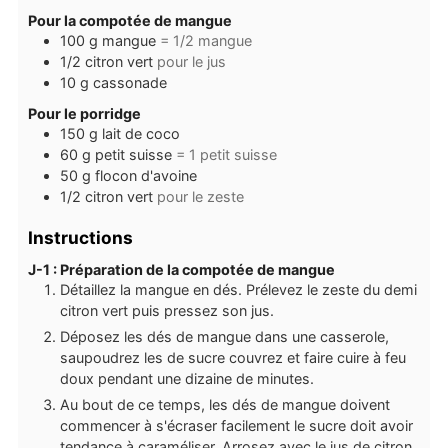
Pour la compotée de mangue
100
g
mangue
= 1/2 mangue
1/2
citron vert
pour le jus
10
g
cassonade
Pour le porridge
150
g
lait de coco
60
g
petit suisse
= 1 petit suisse
50
g
flocon d'avoine
1/2
citron vert
pour le zeste
Instructions
J-1 : Préparation de la compotée de mangue
Détaillez la mangue en dés. Prélevez le zeste du demi
citron vert puis pressez son jus.
Déposez les dés de mangue dans une casserole,
saupoudrez les de sucre couvrez et faire cuire à feu
doux pendant une dizaine de minutes.
Au bout de ce temps, les dés de mangue doivent
commencer à s'écraser facilement le sucre doit avoir
tendance à caraméliser. Arrosez avec le jus de citron