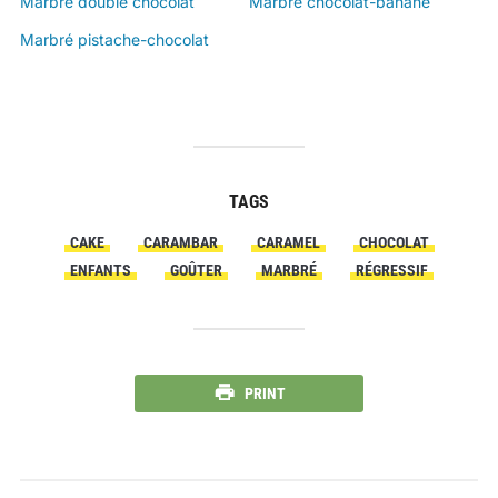
Marbré double chocolat
Marbré chocolat-banane
Marbré pistache-chocolat
TAGS
CAKE
CARAMBAR
CARAMEL
CHOCOLAT
ENFANTS
GOÛTER
MARBRÉ
RÉGRESSIF
PRINT