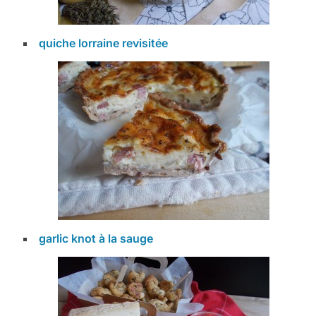
quiche lorraine revisitée
garlic knot à la sauge