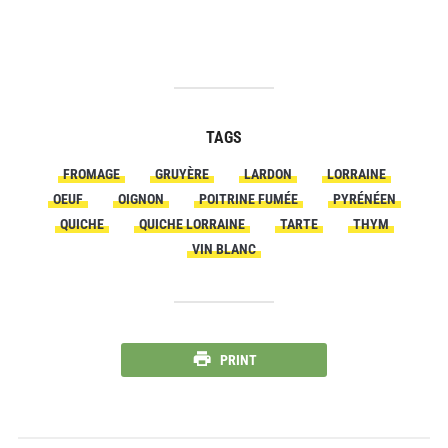
TAGS
FROMAGE
GRUYÈRE
LARDON
LORRAINE
OEUF
OIGNON
POITRINE FUMÉE
PYRÉNÉEN
QUICHE
QUICHE LORRAINE
TARTE
THYM
VIN BLANC
PRINT