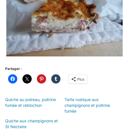
Partager :
Plus
Quiche au poireau, poitrine
Tarte rustique aux
fumée et reblochon
champignons et poitrine
fumée
Quiche aux champignons et
St Nectaire