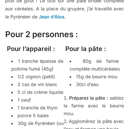
plus de goût ! Le tout sur une pâte brisée complète
aux céréales. A la place du gruyère, j’ai travaillé avec
le Pyrénéen de
Jean d’Alos
.
Pour 2 personnes :
Pour l’appareil :
Pour la pâte :
1 tranche épaisse de
80g de farine
poitrine fumé (45g)
complète mutlicéréales
1/2 oignon (petit)
15g de beurre mou
2 cas de vin blanc
30cl d’eau
5 cl de crème liquide
Préparez la pâte :
sablez
1 oeuf
la farine avec le beurre
1 branche de thym
mou.
poivre 5 baies
Agglomérez la pâte avec
30g de Pyrénéen (ou