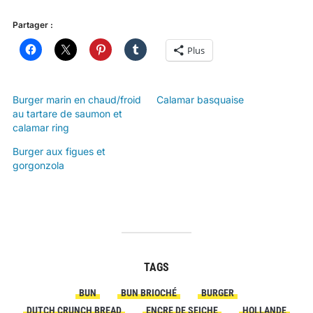
Partager :
Plus
Burger marin en chaud/froid
Calamar basquaise
au tartare de saumon et
calamar ring
Burger aux figues et
gorgonzola
TAGS
BUN
BUN BRIOCHÉ
BURGER
DUTCH CRUNCH BREAD
ENCRE DE SEICHE
HOLLANDE