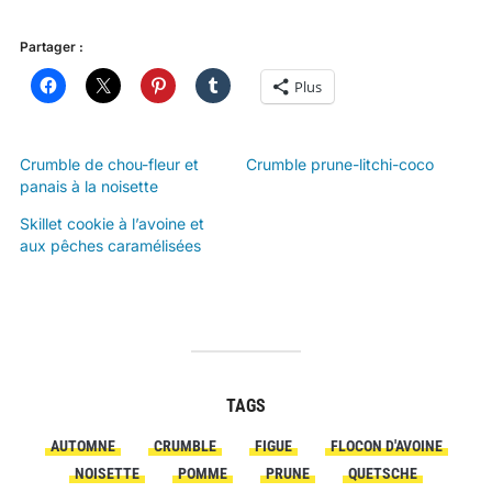
Partager :
Plus
Crumble de chou-fleur et
Crumble prune-litchi-coco
panais à la noisette
Skillet cookie à l’avoine et
aux pêches caramélisées
TAGS
AUTOMNE
CRUMBLE
FIGUE
FLOCON D'AVOINE
NOISETTE
POMME
PRUNE
QUETSCHE