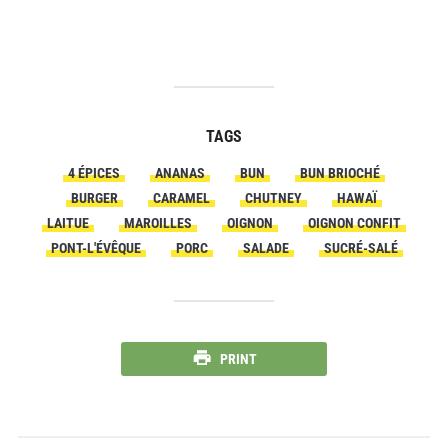
TAGS
4 ÉPICES
ANANAS
BUN
BUN BRIOCHÉ
BURGER
CARAMEL
CHUTNEY
HAWAÏ
LAITUE
MAROILLES
OIGNON
OIGNON CONFIT
PONT-L'ÉVÊQUE
PORC
SALADE
SUCRÉ-SALÉ
PRINT