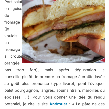
Port-salut
en guise
de
fromage
(je
voulais
un
fromage
à croûte
orangée
pas trop fort), mais après dégustation je
conseille plutôt de prendre un fromage à croûte lavée
au goût plus prononcé (type livarot, pont l’évêque,
palet bourguignon, langres, soumaintrain, maroilles ou
époisses … ). Pour vous donner une idée du rendu
potentiel, je cite le site
Androuet
: « La pâte de ces