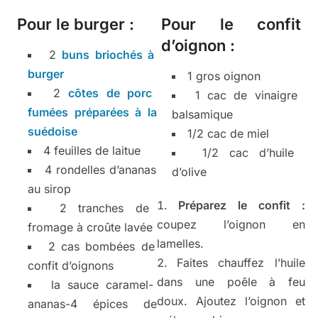
Pour le burger :
Pour le confit
d’oignon :
2
buns briochés à
burger
1 gros oignon
2
côtes de porc
1 cac de vinaigre
fumées préparées à la
balsamique
suédoise
1/2 cac de miel
4 feuilles de laitue
1/2 cac d’huile
4 rondelles d’ananas
d’olive
au sirop
Préparez le confit :
2 tranches de
coupez l’oignon en
fromage à croûte lavée
lamelles.
2 cas bombées de
Faites chauffez l’huile
confit d’oignons
dans une poêle à feu
la sauce caramel-
doux. Ajoutez l’oignon et
ananas-4 épices de