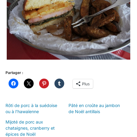
Partager :
Plus
Rôti de porc à la suédoise
Pâté en croûte au jambon
ou à l’hawaïenne
de Noël antillais
Mijoté de porc aux
chataignes, cranberry et
épices de Noël