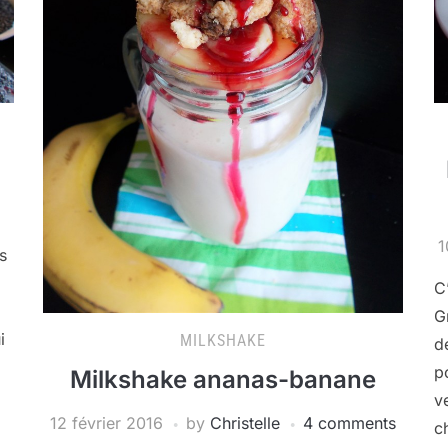
1
s
C
G
i
MILKSHAKE
d
p
Milkshake ananas-banane
v
12 février 2016
by
Christelle
4 comments
c