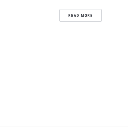
READ MORE
PAGINATION
DES
PUBLICATIONS