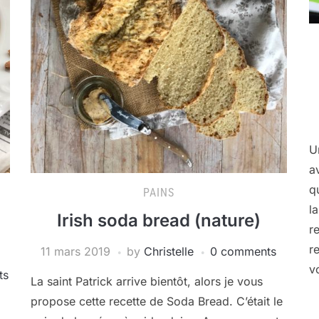
U
a
q
PAINS
l
Irish soda bread (nature)
r
r
11 mars 2019
by
Christelle
0 comments
v
ts
La saint Patrick arrive bientôt, alors je vous
propose cette recette de Soda Bread. C’était le