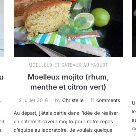
MOELLEUX ET GÂTEAUX AU YAOURT
au
Moelleux mojito (rhum,
menthe et citron vert)
s
12 juillet 2016
by
Christelle
11 comments
U
l
Au départ, j’étais partie dans l’idée de réaliser
a
ll
un entremet saveur mojito pour notre repas
d
s
d’équipe au laboratoire. Je voulais quelque