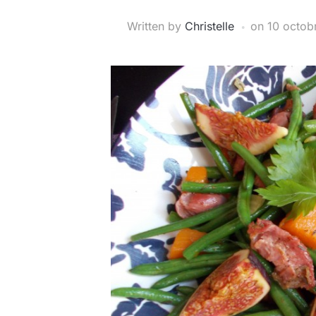
Written by
Christelle
on
10 octob