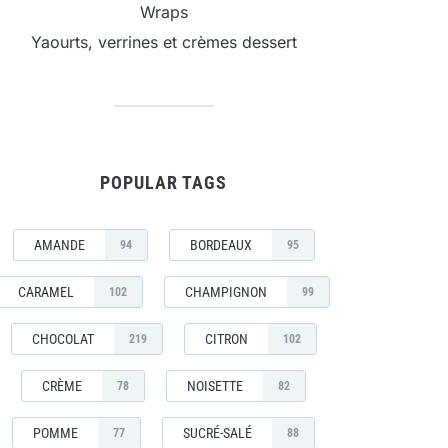
Wraps
Yaourts, verrines et crèmes dessert
POPULAR TAGS
AMANDE
BORDEAUX
94
95
CARAMEL
CHAMPIGNON
102
99
CHOCOLAT
CITRON
219
102
CRÈME
NOISETTE
78
82
POMME
SUCRÉ-SALÉ
77
88