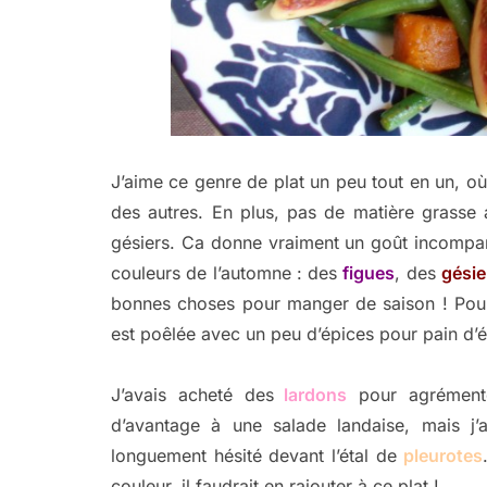
J’aime ce genre de plat un peu tout en un, où
des autres. En plus, pas de matière grasse a
gésiers. Ca donne vraiment un goût incompar
couleurs de l’automne : des
figues
, des
gésie
bonnes choses pour manger de saison ! Pour
est poêlée avec un peu d’épices pour pain d’é
J’avais acheté des
lardons
pour agrémente
d’avantage à une salade landaise, mais j’
longuement hésité devant l’étal de
pleurotes
couleur, il faudrait en rajouter à ce plat !