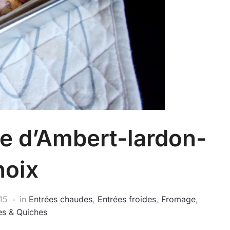
e d’Ambert-lardon-
noix
15
in
Entrées chaudes
,
Entrées froides
,
Fromage
,
es & Quiches