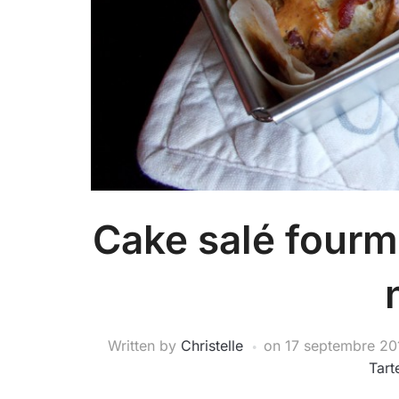
Cake salé fourm
Written by
Christelle
on
17 septembre 20
Tart