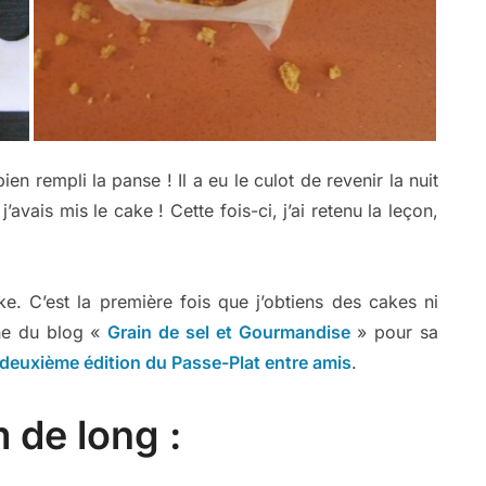
en rempli la panse ! Il a eu le culot de revenir la nuit
’avais mis le cake ! Cette fois-ci, j’ai retenu la leçon,
ke. C’est la première fois que j’obtiens des cakes ni
ine du blog «
Grain de sel et Gourmandise
» pour sa
deuxième édition du Passe-Plat entre amis
.
 de long :