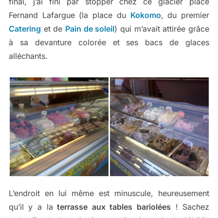
final, j’ai fini par stopper chez ce glacier place
Fernand Lafargue (la place du
Kokomo
, du premier
Catering
et de
Pain de soleil
) qui m’avait attirée grâce
à sa devanture colorée et ses bacs de glaces
alléchants.
L’endroit en lui même est minuscule, heureusement
qu’il y a la
terrasse aux tables bariolées
! Sachez