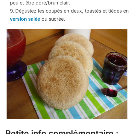
peu et être doré/brun clair.
Dégustez les coupés en deux, toastés et tièdes en
version salée
ou sucrée.
Petite info complémentaire :