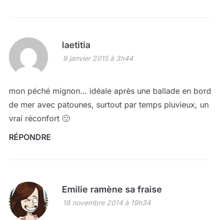
laetitia
9 janvier 2015 à 3h44
mon péché mignon… idéale après une ballade en bord
de mer avec patounes, surtout par temps pluvieux, un
vrai réconfort 🙂
RÉPONDRE
Emilie ramène sa fraise
18 novembre 2014 à 19h34