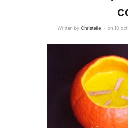
c
Written by
Christelle
on
10 oc