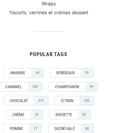
Wraps
Yaourts, verrines et crèmes dessert
POPULAR TAGS
AMANDE
BORDEAUX
94
95
CARAMEL
CHAMPIGNON
102
99
CHOCOLAT
CITRON
219
102
CRÈME
NOISETTE
78
82
POMME
SUCRÉ-SALÉ
77
88