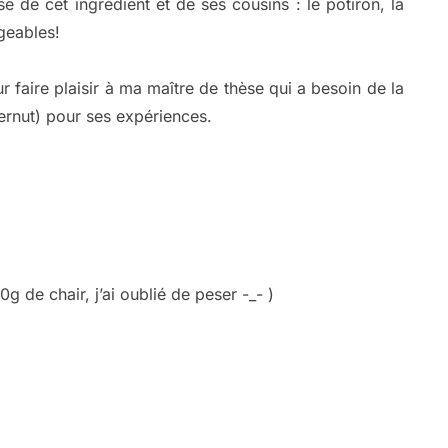
se de cet ingrédient et de ses cousins : le potiron, la
ngeables!
r faire plaisir à ma maître de thèse qui a besoin de la
ernut) pour ses expériences.
0g de chair, j’ai oublié de peser -_- )