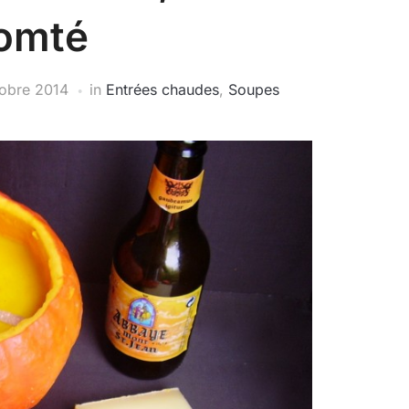
omté
tobre 2014
in
Entrées chaudes
,
Soupes