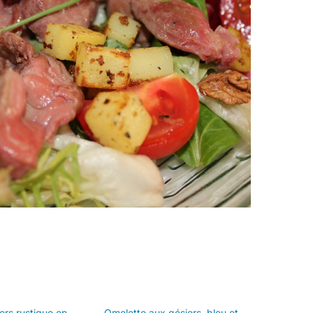
ers rustique en
Omelette aux gésiers, bleu et