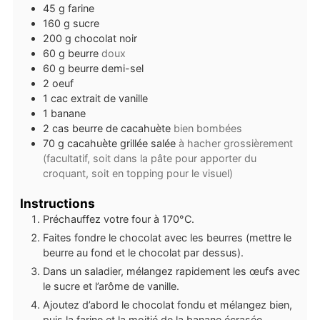
45
g
farine
160
g
sucre
200
g
chocolat noir
60
g
beurre
doux
60
g
beurre demi-sel
2
oeuf
1
cac
extrait de vanille
1
banane
2
cas
beurre de cacahuète
bien bombées
70
g
cacahuète grillée salée
à hacher grossièrement
(facultatif, soit dans la pâte pour apporter du
croquant, soit en topping pour le visuel)
Instructions
Préchauffez votre four à 170°C.
Faites fondre le chocolat avec les beurres (mettre le
beurre au fond et le chocolat par dessus).
Dans un saladier, mélangez rapidement les œufs avec
le sucre et l’arôme de vanille.
Ajoutez d’abord le chocolat fondu et mélangez bien,
puis la farine et la moitié de la banane écrasée.