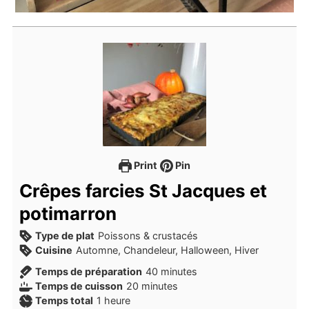
Print
Pin
Crêpes farcies St Jacques et
potimarron
Type de plat
Poissons & crustacés
Cuisine
Automne, Chandeleur, Halloween, Hiver
minutes
Temps de préparation
40
minutes
minutes
Temps de cuisson
20
minutes
heure
Temps total
1
heure