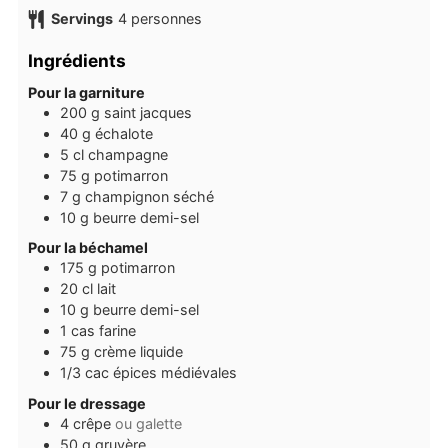
Servings
4
personnes
Ingrédients
Pour la garniture
200
g
saint jacques
40
g
échalote
5
cl
champagne
75
g
potimarron
7
g
champignon séché
10
g
beurre demi-sel
Pour la béchamel
175
g
potimarron
20
cl
lait
10
g
beurre demi-sel
1
cas
farine
75
g
crème liquide
1/3
cac
épices médiévales
Pour le dressage
4
crêpe
ou galette
50
g
gruyère