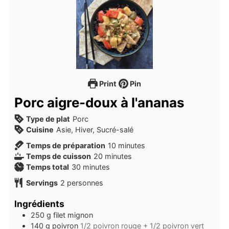
Print
Pin
Porc aigre-doux à l'ananas
Type de plat
Porc
Cuisine
Asie, Hiver, Sucré-salé
minutes
Temps de préparation
10
minutes
minutes
Temps de cuisson
20
minutes
minutes
Temps total
30
minutes
Servings
2
personnes
Ingrédients
250
g
filet mignon
140
g
poivron
1/2 poivron rouge + 1/2 poivron vert