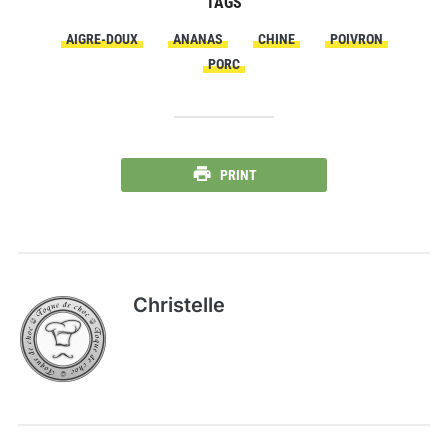
TAGS
AIGRE-DOUX
ANANAS
CHINE
POIVRON
PORC
PRINT
Christelle