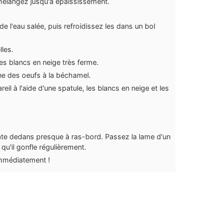
t mélangez jusqu'à épaississement.
e l'eau salée, puis refroidissez les dans un bol
les.
es blancs en neige très ferme.
une des oeufs à la béchamel.
eil à l'aide d'une spatule, les blancs en neige et les
âte dedans presque à ras-bord. Passez la lame d'un
qu'il gonfle régulièrement.
immédiatement !