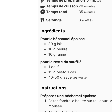
minutes
Temps de préparation
15
minutes
minutes
Temps de cuisson
20
minutes
minutes
Temps total
35
minutes
Servings
3
soufflés
Ingrédients
Pour la béchamel épaisse
80
g
lait
10
g
beurre
10
g
farine
pour le reste du soufflé
1
oeuf
15
g
pesto
1 cas
40-50
g
asperge
verte
Instructions
Préparez une béchamel épaisse
Faites fondre le beurre sur feu doux. 
mousse.