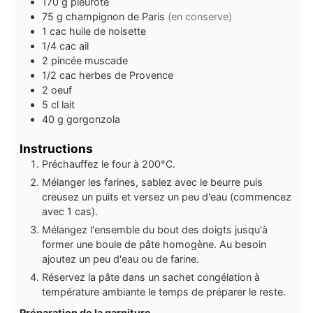
170
g
pleurote
75
g
champignon de Paris
(en conserve)
1
cac
huile de noisette
1/4
cac
ail
2
pincée
muscade
1/2
cac
herbes de Provence
2
oeuf
5
cl
lait
40
g
gorgonzola
Instructions
Préchauffez le four à 200°C.
Mélanger les farines, sablez avec le beurre puis
creusez un puits et versez un peu d'eau (commencez
avec 1 cas).
Mélangez l'ensemble du bout des doigts jusqu'à
former une boule de pâte homogène. Au besoin
ajoutez un peu d'eau ou de farine.
Réservez la pâte dans un sachet congélation à
température ambiante le temps de préparer le reste.
Préparation de la garniture