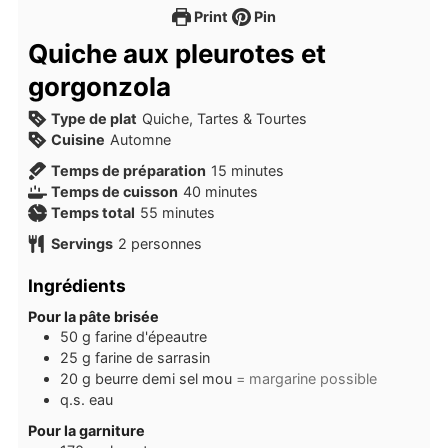
Print
Pin
Quiche aux pleurotes et
gorgonzola
Type de plat
Quiche, Tartes & Tourtes
Cuisine
Automne
minutes
Temps de préparation
15
minutes
minutes
Temps de cuisson
40
minutes
minutes
Temps total
55
minutes
Servings
2
personnes
Ingrédients
Pour la pâte brisée
50
g
farine d'épeautre
25
g
farine de sarrasin
20
g
beurre demi sel mou
= margarine possible
q.s.
eau
Pour la garniture