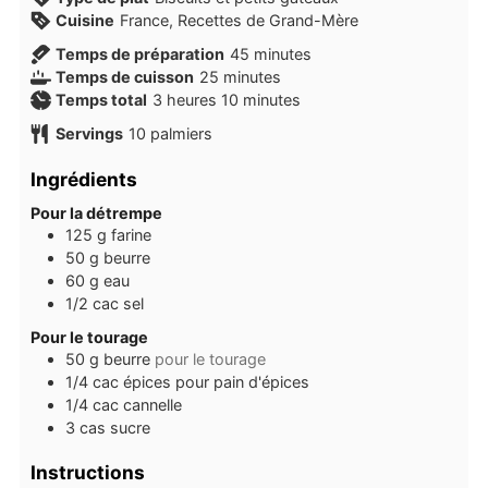
Cuisine
France, Recettes de Grand-Mère
minutes
Temps de préparation
45
minutes
minutes
Temps de cuisson
25
minutes
heures
minutes
Temps total
3
heures
10
minutes
Servings
10
palmiers
Ingrédients
Pour la détrempe
125
g
farine
50
g
beurre
60
g
eau
1/2
cac
sel
Pour le tourage
50
g
beurre
pour le tourage
1/4
cac
épices pour pain d'épices
1/4
cac
cannelle
3
cas
sucre
Instructions