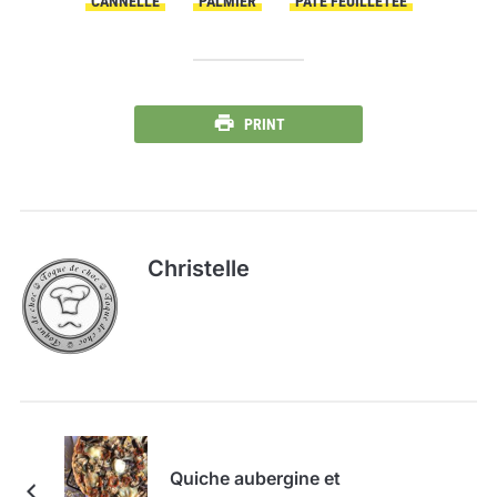
CANNELLE
PALMIER
PÂTE FEUILLETÉE
PRINT
Christelle
Quiche aubergine et