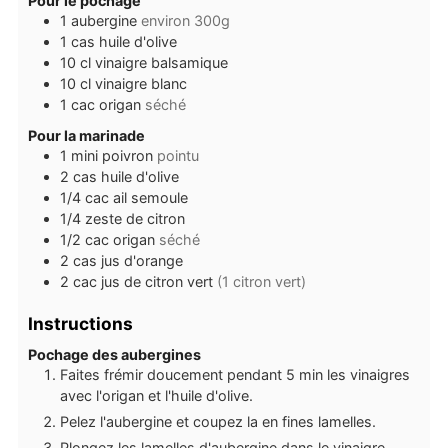
Pour le pochage
1
aubergine
environ 300g
1
cas
huile d'olive
10
cl
vinaigre balsamique
10
cl
vinaigre blanc
1
cac
origan
séché
Pour la marinade
1
mini poivron
pointu
2
cas
huile d'olive
1/4
cac
ail semoule
1/4
zeste de citron
1/2
cac
origan
séché
2
cas
jus d'orange
2
cac
jus de citron vert
(1 citron vert)
Instructions
Pochage des aubergines
Faites frémir doucement pendant 5 min les vinaigres
avec l'origan et l'huile d'olive.
Pelez l'aubergine et coupez la en fines lamelles.
Plongez les lamelles d'aubergine dans le vinaigre