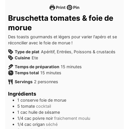
Print
Pin
Bruschetta tomates & foie de
morue
Des toasts gourmands et légers pour varier l'apéro et se
réconcilier avec le foie de morue !
Type de plat
Apéritif, Entrées, Poissons & crustacés
Cuisine
Ete
minutes
Temps de préparation
15
minutes
minutes
Temps total
15
minutes
Servings
2
personnes
Ingrédients
1
conserve
foie de morue
5
tomate
cocktail
1
cac
huile de sésame
1/4
cac
poivre noir
fraichement moulu
1/4
cac
origan
séché