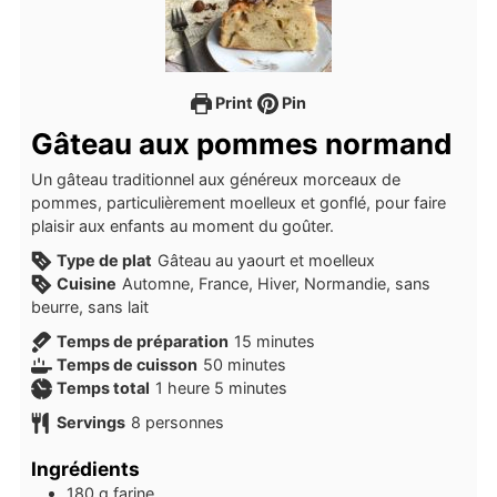
Print
Pin
Gâteau aux pommes normand
Un gâteau traditionnel aux généreux morceaux de
pommes, particulièrement moelleux et gonflé, pour faire
plaisir aux enfants au moment du goûter.
Type de plat
Gâteau au yaourt et moelleux
Cuisine
Automne, France, Hiver, Normandie, sans
beurre, sans lait
minutes
Temps de préparation
15
minutes
minutes
Temps de cuisson
50
minutes
heure
minutes
Temps total
1
heure
5
minutes
Servings
8
personnes
Ingrédients
180
g
farine