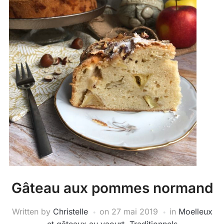
Gâteau aux pommes normand
Written by
Christelle
on
27 mai 2019
in
Moelleux