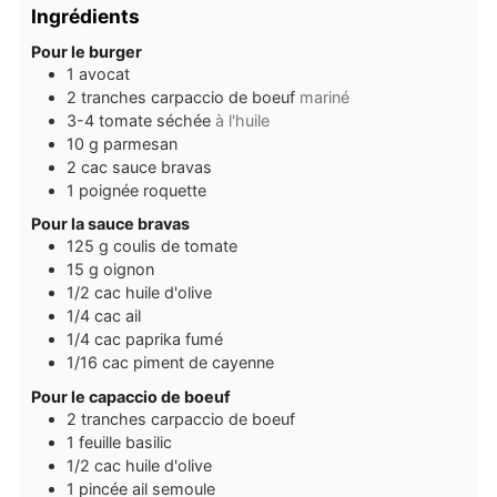
Ingrédients
Pour le burger
1
avocat
2
tranches
carpaccio de boeuf
mariné
3-4
tomate séchée
à l'huile
10
g
parmesan
2
cac
sauce bravas
1
poignée
roquette
Pour la sauce bravas
125
g
coulis de tomate
15
g
oignon
1/2
cac
huile d'olive
1/4
cac
ail
1/4
cac
paprika fumé
1/16
cac
piment de cayenne
Pour le capaccio de boeuf
2
tranches
carpaccio de boeuf
1
feuille
basilic
1/2
cac
huile d'olive
1
pincée
ail semoule